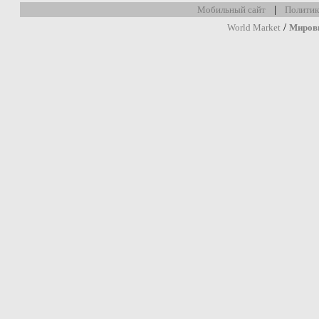
|
Мобильный сайт
Политик
/
World Market
Миров