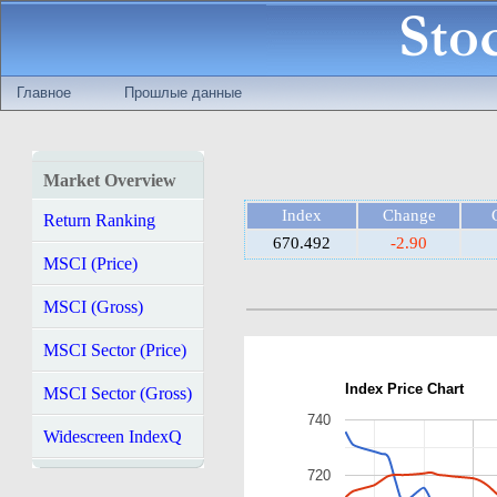
Главное
Прошлые данные
Market Overview
Index
Change
Return Ranking
670.492
-2.90
MSCI (Price)
MSCI (Gross)
MSCI Sector (Price)
Index Price Chart
MSCI Sector (Gross)
740
Widescreen IndexQ
720