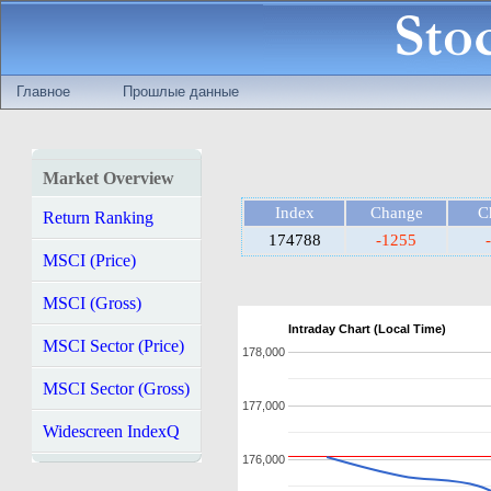
Главное
Прошлые данные
Market Overview
Index
Change
C
Return Ranking
174788
-1255
MSCI (Price)
MSCI (Gross)
Intraday Chart (Local Time)
MSCI Sector (Price)
178,000
MSCI Sector (Gross)
177,000
Widescreen IndexQ
176,000