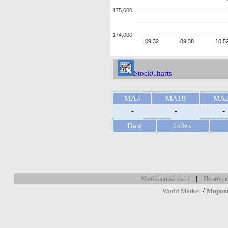
175,000
174,000
09:32
09:38
10:5
StockCharts
MA5
MA10
MA
-
-
-
Date
Index
|
Мобильный сайт
Политик
/
World Market
Миров