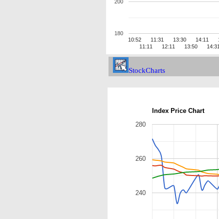
200
180
10:52
11:31
13:30
14:11
11:11
12:11
13:50
14:3
StockCharts
Index Price Chart
280
260
240