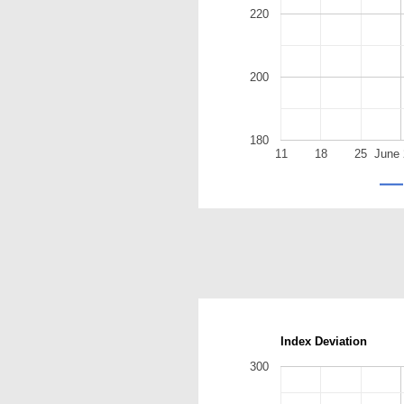
220
200
180
11
18
25
June 
Index Deviation
300