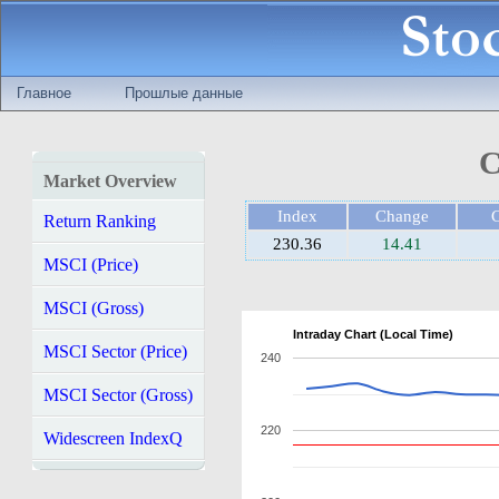
Главное
Прошлые данные
С
Market Overview
Index
Change
Return Ranking
230.36
14.41
MSCI (Price)
MSCI (Gross)
Intraday Chart (Local Time)
MSCI Sector (Price)
240
MSCI Sector (Gross)
220
Widescreen IndexQ