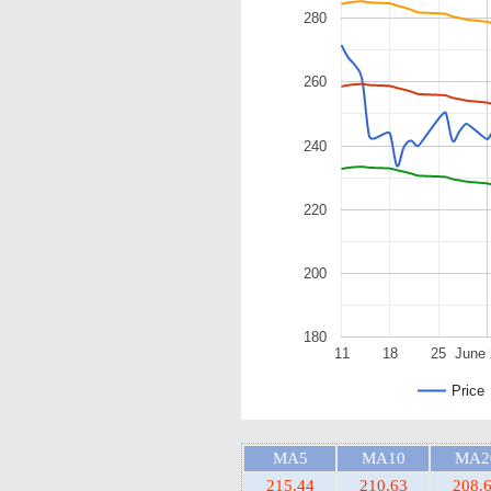
280
260
240
220
200
180
11
18
25
June 
Price
MA5
MA10
MA2
215.44
210.63
208.